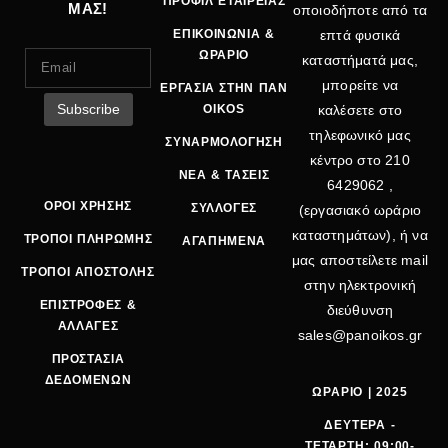
ΠΡΟΦΙΛ ΕΤΑΙΡΕΙΑΣ
ΜΑΣ!
οποιοδήποτε από τα
ΕΠΙΚΟΙΝΩΝΙΑ &
επτά φυσικά
ΩΡΑΡΙΟ
καταστήματά μας,
μπορείτε να
ΕΡΓΑΣΙΑ ΣΤΗΝ ΠΑΝ
OIKOS
καλέσετε στο
τηλεφωνικό μας
ΣΥΝΑΡΜΟΛΟΓΗΣΗ
κέντρο στο
210
ΝΕΑ & ΤΑΣΕΙΣ
6429062
,
ΟΡΟΙ ΧΡΗΣΗΣ
ΣΥΛΛΟΓΕΣ
(εργασιακό ωράριο
καταστημάτων), ή να
ΤΡΟΠΟΙ ΠΛΗΡΩΜΗΣ
ΑΓΑΠΗΜΕΝΑ
μας αποστείλετε mail
ΤΡΟΠΟΙ ΑΠΟΣΤΟΛΗΣ
στην ηλεκτρονική
ΕΠΙΣΤΡΟΦΕΣ &
διεύθυνση
ΑΛΛΑΓΕΣ
sales@panoikos.gr
ΠΡΟΣΤΑΣΙΑ
ΔΕΔΟΜΕΝΩΝ
ΩΡΑΡΙΟ | 2025
ΔΕΥΤΕΡΑ -
ΤΕΤΑΡΤΗ: 09:00-