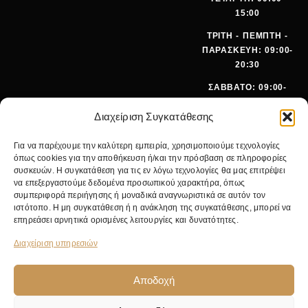
15:00
ΤΡΙΤΗ - ΠΕΜΠΤΗ -
ΠΑΡΑΣΚΕΥΗ: 09:00-
20:30
ΣΑΒΒΑΤΟ: 09:00-
15:00
Διαχείριση Συγκατάθεσης
ΤΗΛΕΦ
+30 210
Για να παρέχουμε την καλύτερη εμπειρία, χρησιμοποιούμε τεχνολογίες
ΩΝΟ:
642 9062
όπως cookies για την αποθήκευση ή/και την πρόσβαση σε πληροφορίες
EMA
SALES@PANOI
συσκευών. Η συγκατάθεση για τις εν λόγω τεχνολογίες θα μας επιτρέψει
IL:
KOS.GR
να επεξεργαστούμε δεδομένα προσωπικού χαρακτήρα, όπως
συμπεριφορά περιήγησης ή μοναδικά αναγνωριστικά σε αυτόν τον
ΚΕΝΤΡΙΚ
ΝΙΚ.
ιστότοπο. Η μη συγκατάθεση ή η ανάκληση της συγκατάθεσης, μπορεί να
Ο
ΓΚΥΖΗ 24,
επηρεάσει αρνητικά ορισμένες λειτουργίες και δυνατότητες.
ΚΑΤΑΣΤΗ
11475
ΜΑ:
ΑΘΗΝΑ
Διαχείριση υπηρεσιών
Αποδοχή