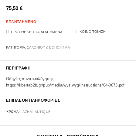
75,50
€
ΕΞΑΝΤΛΗΜΕΝΟ
ΚΟΙΝΟΠΟΊΗΣΗ
ΠΡΟΣΘΉΚΗ ΣΤΑ ΑΓΑΠΗΜΈΝΑ
ΚΑΤΗΓΟΡΊΑ:
ΣΑΛΟΝΙΟΥ & ΒΟΗΘΗΤΙΚΑ
ΠΕΡΙΓΡΑΦΉ
Οδηγίες συναρμολόγησης:
https://libertab2b.gr/pub/media/wysiwyg/instructions/04-0673.pdf
ΕΠΙΠΛΈΟΝ ΠΛΗΡΟΦΟΡΊΕΣ
ΧΡΏΜΑ
ΑΣΗΜΙ ANTIQUE