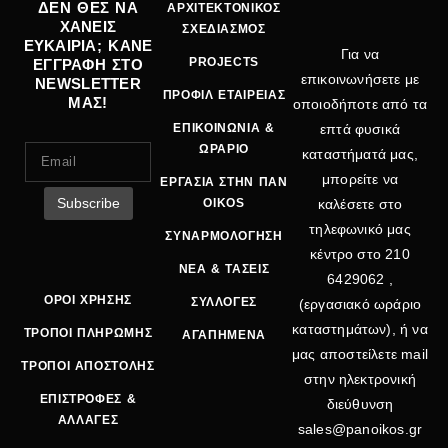
ΔΕΝ ΘΕΣ ΝΑ
ΑΡΧΙΤΕΚΤΟΝΙΚΟΣ
ΧΑΝΕΙΣ
ΣΧΕΔΙΑΣΜΟΣ
ΕΥΚΑΙΡΙΑ; ΚΑΝΕ
Για να
PROJECTS
ΕΓΓΡΑΦΗ ΣΤΟ
επικοινωνήσετε με
NEWSLETTER
ΠΡΟΦΙΛ ΕΤΑΙΡΕΙΑΣ
ΜΑΣ!
οποιοδήποτε από τα
ΕΠΙΚΟΙΝΩΝΙΑ &
επτά φυσικά
ΩΡΑΡΙΟ
καταστήματά μας,
μπορείτε να
ΕΡΓΑΣΙΑ ΣΤΗΝ ΠΑΝ
OIKOS
καλέσετε στο
τηλεφωνικό μας
ΣΥΝΑΡΜΟΛΟΓΗΣΗ
κέντρο στο
210
ΝΕΑ & ΤΑΣΕΙΣ
6429062
,
ΟΡΟΙ ΧΡΗΣΗΣ
ΣΥΛΛΟΓΕΣ
(εργασιακό ωράριο
καταστημάτων), ή να
ΤΡΟΠΟΙ ΠΛΗΡΩΜΗΣ
ΑΓΑΠΗΜΕΝΑ
μας αποστείλετε mail
ΤΡΟΠΟΙ ΑΠΟΣΤΟΛΗΣ
στην ηλεκτρονική
ΕΠΙΣΤΡΟΦΕΣ &
διεύθυνση
ΑΛΛΑΓΕΣ
sales@panoikos.gr