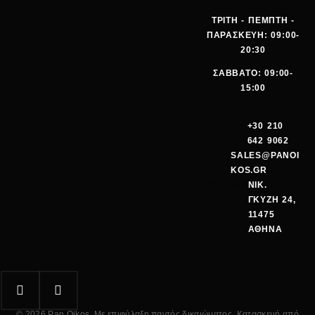
ΤΡΙΤΗ - ΠΕΜΠΤΗ -
ΠΑΡΑΣΚΕΥΗ: 09:00-
20:30
ΣΑΒΒΑΤΟ: 09:00-
15:00
ΤΗΛΕΦ
+30 210
ΩΝΟ:
642 9062
EMA
SALES@PANOI
IL:
KOS.GR
ΚΕΝΤΡΙΚ
ΝΙΚ.
Ο
ΓΚΥΖΗ 24,
ΚΑΤΑΣΤΗ
11475
ΜΑ:
ΑΘΗΝΑ
© 2026 Pan Oikos. Με επιφύλαξη παντός δικαιώματος. Κατασκευή από