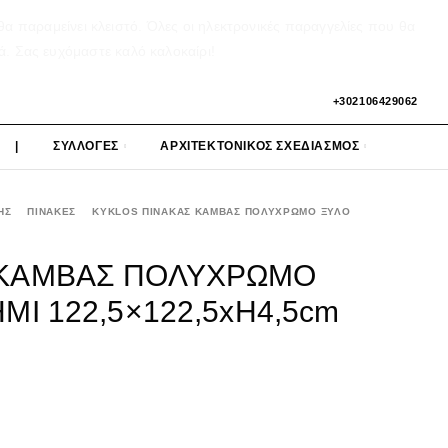
α παραμείνει κλειστό. Όλες οι ηλεκτρονικές παραγγελίες που θα
ά. Σας ευχόμαστε καλό καλοκαίρι!
+302106429062
|
ΣΥΛΛΟΓΕΣ
ΑΡΧΙΤΕΚΤΟΝΙΚΟΣ ΣΧΕΔΙΑΣΜΟΣ
ΗΣ
ΠΙΝΑΚΕΣ
KYKLOS ΠΙΝΑΚΑΣ ΚΑΜΒΑΣ ΠΟΛΥΧΡΩΜΟ ΞΥΛΟ
 ΚΑΜΒΑΣ ΠΟΛΥΧΡΩΜΟ
ΜΙ 122,5×122,5xH4,5cm