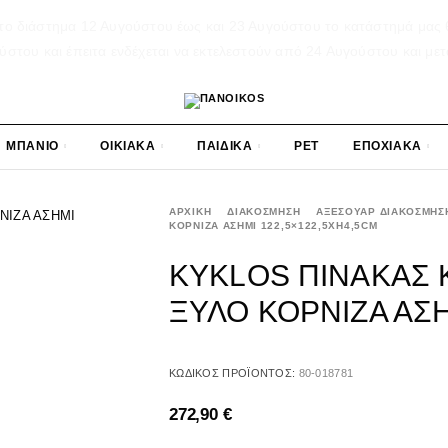
το διάστημα 12 Αυγούστου έως και 23 Αυγούστου το κατάστημά μας θ
του και έπειτα ενδέχεται να εκτελεστούν από 24 Αυγούστου και μετ
ΜΠΑΝΙΟ
ΟΙΚΙΑΚΑ
ΠΑΙΔΙΚΑ
PET
ΕΠΟΧΙΑΚΑ
ΑΡΧΙΚΉ
ΔΙΑΚΟΣΜΗΣΗ
ΑΞΕΣΟΥΑΡ ΔΙΑΚΟΣΜΗΣ
ΚΟΡΝΙΖΑ ΑΣΗΜΙ 122,5×122,5XH4,5CM
KYKLOS ΠΙΝΑΚΑΣ
ΞΥΛΟ ΚΟΡΝΙΖΑ ΑΣΗ
ΚΩΔΙΚΌΣ ΠΡΟΪΌΝΤΟΣ:
80-018781
272,90
€