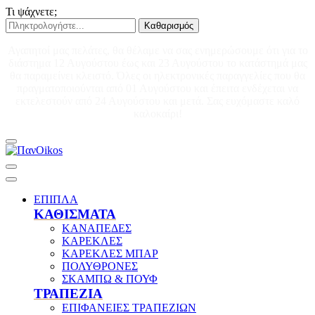
Τι ψάχνετε;
Καθαρισμός
Αγαπητοί μας πελάτες, θα θέλαμε να σας ενημερώσουμε ότι για το
διάστημα 12 Αυγούστου έως και 23 Αυγούστου το κατάστημά μας
θα παραμείνει κλειστό. Όλες οι ηλεκτρονικές παραγγελίες που θα
πραγματοποιούνται από 01 Αυγούστου και έπειτα ενδέχεται να
εκτελεστούν από 24 Αυγούστου και μετά. Σας ευχόμαστε καλό
καλοκαίρι!
ΕΠΙΠΛΑ
ΚΑΘΙΣΜΑΤΑ
ΚΑΝΑΠΕΔΕΣ
ΚΑΡΕΚΛΕΣ
ΚΑΡΕΚΛΕΣ ΜΠΑΡ
ΠΟΛΥΘΡΟΝΕΣ
ΣΚΑΜΠΩ & ΠΟΥΦ
ΤΡΑΠΕΖΙΑ
ΕΠΙΦΑΝΕΙΕΣ ΤΡΑΠΕΖΙΩΝ