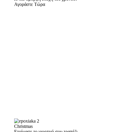
Αγοράστε Τώρα
Christmas
Ετοίμασε το γιορτινό σου τραπέζι