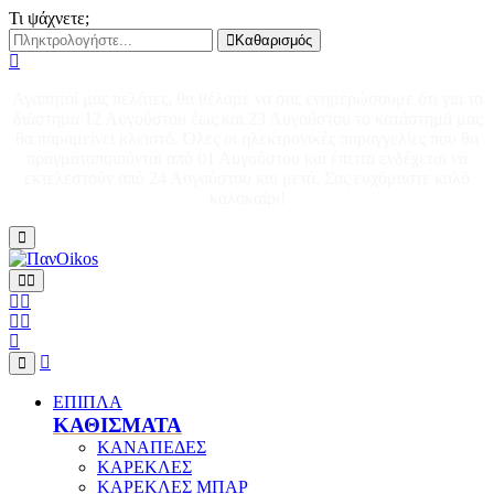
Τι ψάχνετε;
Καθαρισμός
Αγαπητοί μας πελάτες, θα θέλαμε να σας ενημερώσουμε ότι για το
διάστημα 12 Αυγούστου έως και 23 Αυγούστου το κατάστημά μας
θα παραμείνει κλειστό. Όλες οι ηλεκτρονικές παραγγελίες που θα
πραγματοποιούνται από 01 Αυγούστου και έπειτα ενδέχεται να
εκτελεστούν από 24 Αυγούστου και μετά. Σας ευχόμαστε καλό
καλοκαίρι!
ΕΠΙΠΛΑ
ΚΑΘΙΣΜΑΤΑ
ΚΑΝΑΠΕΔΕΣ
ΚΑΡΕΚΛΕΣ
ΚΑΡΕΚΛΕΣ ΜΠΑΡ