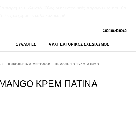
α παραμείνει κλειστό. Όλες οι ηλεκτρονικές παραγγελίες που θα
ά. Σας ευχόμαστε καλό καλοκαίρι!
+302106429062
|
ΣΥΛΛΟΓΕΣ
ΑΡΧΙΤΕΚΤΟΝΙΚΟΣ ΣΧΕΔΙΑΣΜΟΣ
ΗΣ
ΚΗΡΟΠΗΓΙΑ & ΦΩΤΟΦΟΡ
ΚΗΡΟΠΗΓΙΟ ΞΥΛΟ MANGO
 MANGO ΚΡΕΜ ΠΑΤΙΝΑ