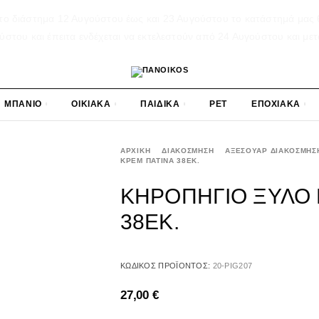
το διάστημα 12 Αυγούστου έως και 23 Αυγούστου το κατάστημά μας θ
του και έπειτα ενδέχεται να εκτελεστούν από 24 Αυγούστου και μετ
ΜΠΑΝΙΟ
ΟΙΚΙΑΚΑ
ΠΑΙΔΙΚΑ
PET
ΕΠΟΧΙΑΚΑ
ΑΡΧΙΚΉ
ΔΙΑΚΟΣΜΗΣΗ
ΑΞΕΣΟΥΑΡ ΔΙΑΚΟΣΜΗΣ
ΚΡΕΜ ΠΑΤΙΝΑ 38ΕΚ.
ΚΗΡΟΠΗΓΙΟ ΞΥΛΟ
38ΕΚ.
ΚΩΔΙΚΌΣ ΠΡΟΪΌΝΤΟΣ:
20-PIG207
27,00
€