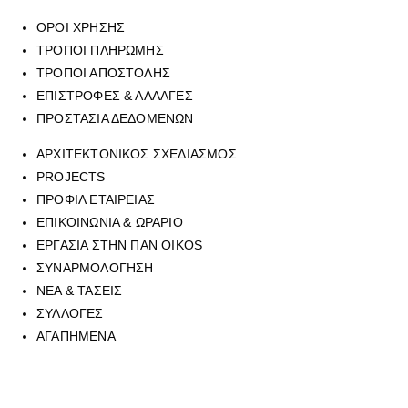
ΟΡΟΙ ΧΡΗΣΗΣ
ΤΡΟΠΟΙ ΠΛΗΡΩΜΗΣ
ΤΡΟΠΟΙ ΑΠΟΣΤΟΛΗΣ
ΕΠΙΣΤΡΟΦΕΣ & ΑΛΛΑΓΕΣ
ΠΡΟΣΤΑΣΙΑ ΔΕΔΟΜΕΝΩΝ
ΑΡΧΙΤΕΚΤΟΝΙΚΟΣ ΣΧΕΔΙΑΣΜΟΣ
PROJECTS
ΠΡΟΦΙΛ ΕΤΑΙΡΕΙΑΣ
ΕΠΙΚΟΙΝΩΝΙΑ & ΩΡΑΡΙΟ
ΕΡΓΑΣΙΑ ΣΤΗΝ ΠΑΝ OIKOS
ΣΥΝΑΡΜΟΛΟΓΗΣΗ
ΝΕΑ & ΤΑΣΕΙΣ
ΣΥΛΛΟΓΕΣ
ΑΓΑΠΗΜΕΝΑ
Για να επικοινωνήσετε με οποιοδήποτε από τα επτά φυσικά καταστήμ
mail στην ηλεκτρονική διεύθυνση
sales@panoikos.gr