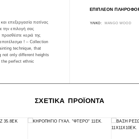
ΕΠΙΠΛΈΟΝ ΠΛΗΡΟΦΟΡ
 και επεξεργασία πατίνας
ΥΛΙΚΌ
MANGO WOOD
ε την επιλογή σας
 προσθέστε κεριά της
αποτέλεσμα ! – Collection
inting technique, that
not only different heights
 the perfect ethnic
ΣΧΕΤΙΚΑ ΠΡΟΪΟΝΤΑ