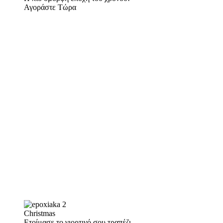
Αγοράστε Τώρα
Christmas
Ετοίμασε το γιορτινό σου τραπέζι