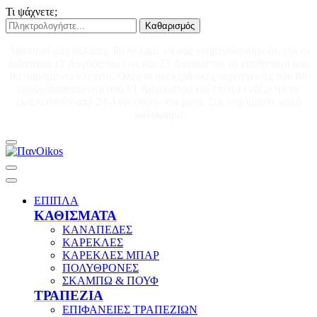
Τι ψάχνετε;
Καθαρισμός
Αγαπητοί μας πελάτες, θα θέλαμε να σας ενημερώσουμε ότι για το
διάστημα 12 Αυγούστου έως και 23 Αυγούστου το κατάστημά μας
θα παραμείνει κλειστό. Όλες οι ηλεκτρονικές παραγγελίες που θα
πραγματοποιούνται από 01 Αυγούστου και έπειτα ενδέχεται να
εκτελεστούν από 24 Αυγούστου και μετά. Σας ευχόμαστε καλό
καλοκαίρι!
ΕΠΙΠΛΑ
ΚΑΘΙΣΜΑΤΑ
ΚΑΝΑΠΕΔΕΣ
ΚΑΡΕΚΛΕΣ
ΚΑΡΕΚΛΕΣ ΜΠΑΡ
ΠΟΛΥΘΡΟΝΕΣ
ΣΚΑΜΠΩ & ΠΟΥΦ
ΤΡΑΠΕΖΙΑ
ΕΠΙΦΑΝΕΙΕΣ ΤΡΑΠΕΖΙΩΝ