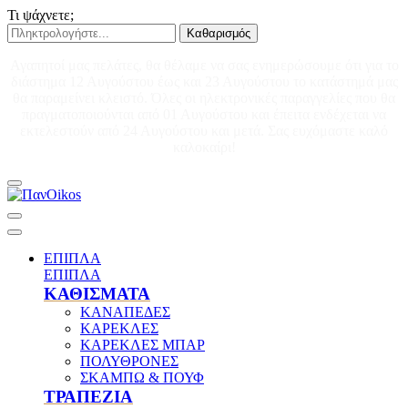
Τι ψάχνετε;
Καθαρισμός
Αγαπητοί μας πελάτες, θα θέλαμε να σας ενημερώσουμε ότι για το
διάστημα 12 Αυγούστου έως και 23 Αυγούστου το κατάστημά μας
θα παραμείνει κλειστό. Όλες οι ηλεκτρονικές παραγγελίες που θα
πραγματοποιούνται από 01 Αυγούστου και έπειτα ενδέχεται να
εκτελεστούν από 24 Αυγούστου και μετά. Σας ευχόμαστε καλό
καλοκαίρι!
ΕΠΙΠΛΑ
ΕΠΙΠΛΑ
ΚΑΘΙΣΜΑΤΑ
ΚΑΝΑΠΕΔΕΣ
ΚΑΡΕΚΛΕΣ
ΚΑΡΕΚΛΕΣ ΜΠΑΡ
ΠΟΛΥΘΡΟΝΕΣ
ΣΚΑΜΠΩ & ΠΟΥΦ
ΤΡΑΠΕΖΙΑ